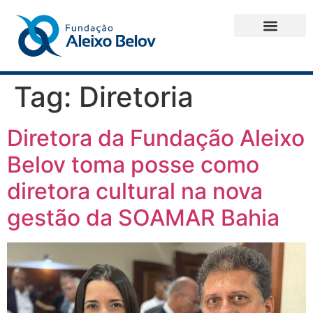
Tag:
Diretoria
Diretora da Fundação Aleixo
Belov toma posse como
diretora cultural na nova
gestão da SOAMAR Bahia