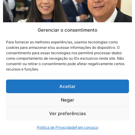
Gerenciar o consentimento
Para fornecer as melhores experiências, usamos tecnologias como
cookies para armazenar e/ou acessar informações do dispositivo. O
FOTO: EDGAR DE SOUZA Diretora da Fundação Aleixo
consentimento para essas tecnologias nos permitirá processar dados
Belov toma posse como diretora cultural na nova
como comportamento de navegação ou IDs exclusivos neste site. Não
consentir ou retirar o consentimento pode afetar negativamente certos
gestão da SOAMAR Bahia No último dia 13 de junho, a
recursos e funções.
nova diretoria da SOAMAR Bahia – Sociedade de
Amigos da Marinha – tomou posse em cerimônia
Aceitar
realizada na sede do II Distrito Naval, sob o comando
do Almirante […]
Negar
©Todos os direitos reservados Fundação Aleixo Belov |
Ver preferências
Política de Privacidade
Política de Privacidade
Fale conosco